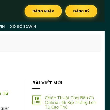
ĐĂNG NHẬP
ĐĂNG KÝ
IN
XỔ SỐ 32WIN
BÀI VIẾT MỚI
n Từ
Chiến Thuật Chơi Bắn Cá
19
Th5
Online – Bí Kíp Thắng Lớn
Từ Cao Thủ
ự quan