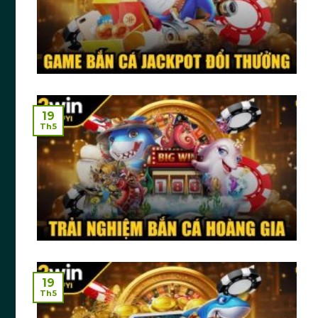
19
Th5
19
Th5