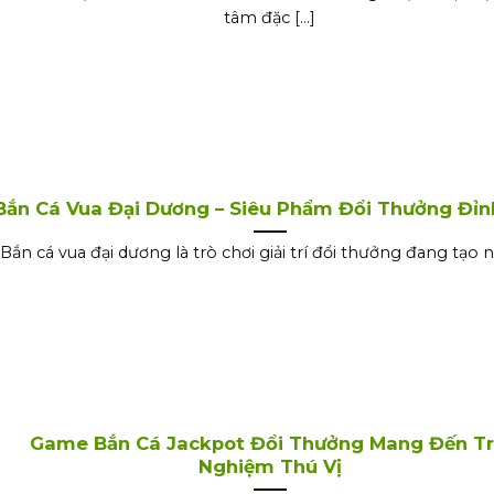
tâm đặc [...]
Bắn Cá Vua Đại Dương – Siêu Phẩm Đổi Thưởng Đỉn
Bắn cá vua đại dương là trò chơi giải trí đổi thưởng đang tạo nê
Game Bắn Cá Jackpot Đổi Thưởng Mang Đến Tr
Nghiệm Thú Vị