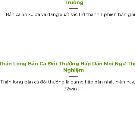
Trường
Bắn cá ăn xu đã và đang xuất sắc trở thành 1 phiên bản giải [
Thần Long Bắn Cá Đổi Thưởng Hấp Dẫn Mọi Ngư Thủ
Nghiệm
Thần long bắn cá đổi thưởng là game hấp dẫn nhất hiện nay
32win [...]