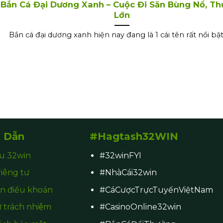
Bắn Cá Đại Dương Xanh – Cuộc Đi Săn Bùng Nổ, T
Lớn
Bắn cá đại dương xanh hiện nay đang là 1 cái tên rất nổi bật [
 Dẫn
#Hagtash32WIN
ệu 32win
#32winFYI
riêng tư
#NhàCái32win
ện điều khoản
#CáCượcTrựcTuyếnViệtNam
̀ trách nhiệm
#CasinoOnline32win