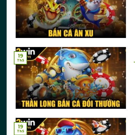
19
Th5
19
Th5