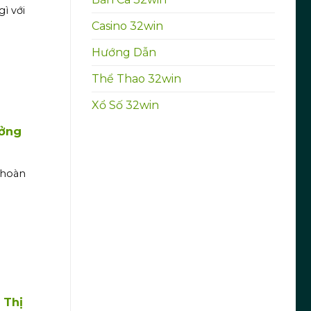
ì với
Casino 32win
Hướng Dẫn
Thể Thao 32win
Xổ Số 32win
ưởng
 hoàn
 Thị