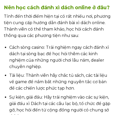
Nên học cách đánh xì dách online ở đâu?
Tính đến thời điểm hiện tại có rất nhiều nơi, phương
tiện cung cấp hướng dẫn đánh bài xì dách online.
Thành viên có thể tham khảo, học hỏi cách đánh
thông qua các phương tiện như sau:
Cách sòng casino: Trải nghiệm ngay cách đánh xì
dách tại sòng bạc để học hỏi thêm các kinh
nghiệm của những người chơi lâu năm, dealer
chuyên nghiệp.
Tài liệu: Thành viên hãy chắc tủ sách, các tài liệu
về game để nắm bắt những nguyên tắc cơ bản
để các chiến lược phức tạp hơn.
Sự kiện, giải đấu: Hãy trải nghiệm vào các sự kiện,
giải đấu xì Dách tại các câu lạc bộ, tổ chức để gặp
gỡ, học hỏi đến từ cộng đồng người có chung sở