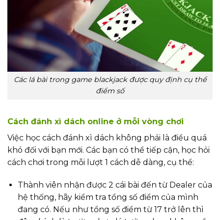
Các lá bài trong game blackjack được quy định cụ thể
điểm số
Cách đánh xì dách online ở mỗi vòng chơi
Việc học cách đánh xì dách không phải là điều quá
khó đối với bạn mới. Các bạn có thể tiếp cận, học hỏi
cách chơi trong mỗi lượt 1 cách dễ dàng, cụ thể:
Thành viên nhận được 2 cái bài đến từ Dealer của
hệ thống, hãy kiểm tra tổng số điểm của mình
đang có. Nếu như tổng số điểm từ 17 trở lên thì