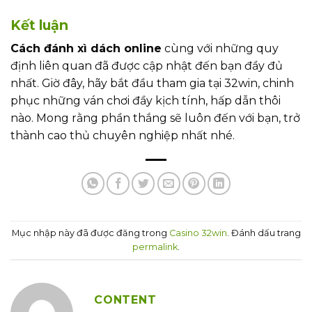
Kết luận
Cách đánh xì dách online
cùng với những quy
định liên quan đã được cập nhật đến bạn đầy đủ
nhất. Giờ đây, hãy bắt đầu tham gia tại 32win, chinh
phục những ván chơi đầy kịch tính, hấp dẫn thôi
nào. Mong rằng phần thắng sẽ luôn đến với bạn, trở
thành cao thủ chuyên nghiệp nhất nhé.
Mục nhập này đã được đăng trong
Casino 32win
. Đánh dấu trang
permalink
.
CONTENT