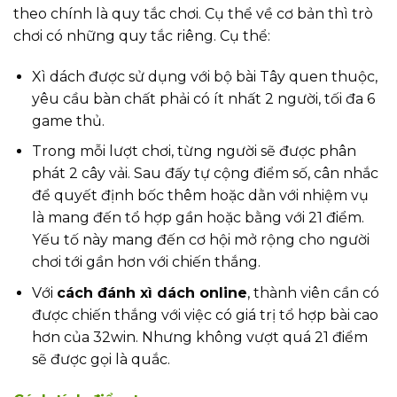
theo chính là quy tắc chơi. Cụ thể về cơ bản thì trò
chơi có những quy tắc riêng. Cụ thể:
Xì dách được sử dụng với bộ bài Tây quen thuộc,
yêu cầu bàn chất phải có ít nhất 2 người, tối đa 6
game thủ.
Trong mỗi lượt chơi, từng người sẽ được phân
phát 2 cây vải. Sau đấy tự cộng điểm số, cân nhắc
để quyết định bốc thêm hoặc dằn với nhiệm vụ
là mang đến tổ hợp gần hoặc bằng với 21 điểm.
Yếu tố này mang đến cơ hội mở rộng cho người
chơi tới gần hơn với chiến thắng.
Với
cách đánh xì dách online
, thành viên cần có
được chiến thắng với việc có giá trị tổ hợp bài cao
hơn của 32win. Nhưng không vượt quá 21 điểm
sẽ được gọi là quắc.