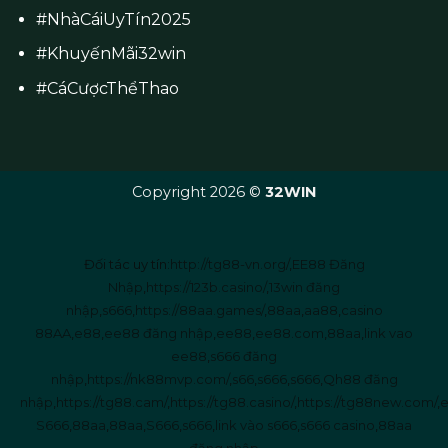
#NhàCáiUyTín2025
#KhuyếnMãi32win
#CáCượcThểThao
Copyright 2026 ©
32WIN
Đối tác uy tín:
http://tg88-vn.org/
,
EE88 Đăng
Nhập
,
https://123b.casino/
,
13win đăng
nhập
,
s666
,
https://88aa.games/
,
88aa
,
aa88
,
casino
88AA
,
e88
,
ee88 đăng nhập
,
ee88
,
ee88.com
,
88aa
,
link vao
ee88
,
s666 đăng
nhập
,
https://nk88mvp.com/
,
s66
,
s666
,
s666
,
Qh88 đăng
nhập
,
https://tg88.cam/
,
https://tg88.casino/
,
https://tg88new.com/
,
S666
,
88aa
,
88aa
,
S666
,
s666
,
link vào s666
,
s666 casino
,
88aa