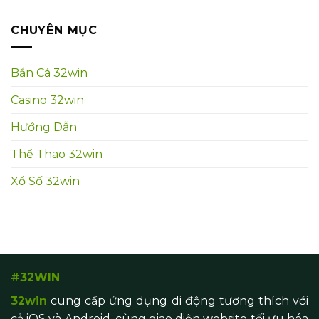
CHUYÊN MỤC
Bắn Cá 32win
Casino 32win
Hướng Dẫn
Thể Thao 32win
Xổ Số 32win
#32WIN
32win
cung cấp ứng dụng di động tương thích với
cả iOS và Android, cùng giao diện website tối ưu hóa