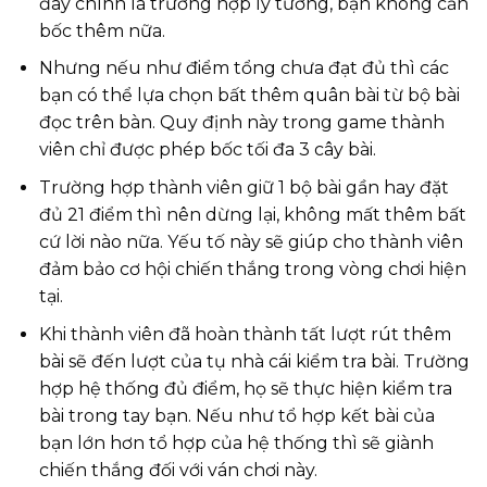
đây chính là trường hợp lý tưởng, bạn không cần
bốc thêm nữa.
Nhưng nếu như điểm tổng chưa đạt đủ thì các
bạn có thể lựa chọn bất thêm quân bài từ bộ bài
đọc trên bàn. Quy định này trong game thành
viên chỉ được phép bốc tối đa 3 cây bài.
Trường hợp thành viên giữ 1 bộ bài gần hay đặt
đủ 21 điểm thì nên dừng lại, không mất thêm bất
cứ lời nào nữa. Yếu tố này sẽ giúp cho thành viên
đảm bảo cơ hội chiến thắng trong vòng chơi hiện
tại.
Khi thành viên đã hoàn thành tất lượt rút thêm
bài sẽ đến lượt của tụ nhà cái kiểm tra bài. Trường
hợp hệ thống đủ điểm, họ sẽ thực hiện kiểm tra
bài trong tay bạn. Nếu như tổ hợp kết bài của
bạn lớn hơn tổ hợp của hệ thống thì sẽ giành
chiến thắng đối với ván chơi này.