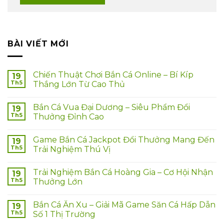
BÀI VIẾT MỚI
Chiến Thuật Chơi Bắn Cá Online – Bí Kíp
19
Th5
Thắng Lớn Từ Cao Thủ
Bắn Cá Vua Đại Dương – Siêu Phẩm Đổi
19
Th5
Thưởng Đỉnh Cao
Game Bắn Cá Jackpot Đổi Thưởng Mang Đến
19
Th5
Trải Nghiệm Thú Vị
Trải Nghiệm Bắn Cá Hoàng Gia – Cơ Hội Nhận
19
Th5
Thưởng Lớn
Bắn Cá Ăn Xu – Giải Mã Game Săn Cá Hấp Dẫn
19
Th5
Số 1 Thị Trường