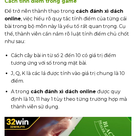
Cách tính điểm trong game
Để trở nên thành thạo trong
cách đánh xì dách
online
, việc hiểu rõ quy tắc tính điểm của từng cái
bài trong bộ môn này là yếu tố rất quan trọng. Cụ
thể, thành viên cần nắm rõ luật tính điểm chủ chốt
như sau:
Cách cây bài in từ số 2 đến 10 có giá trị điểm
tương ứng với số trong mặt bài.
J, Q, K là các lá được tính vào giá trị chung là 10
điểm.
A trong
cách đánh xì dách online
được quy
định là 10, 11 hay 1 tùy theo từng trường hợp mà
thành viên sử dụng.